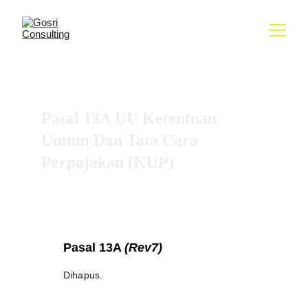
BAB III
PENETAPAN DAN KETETAPAN PAJAK
Pasal 13A UU Ketentuan 
Umum Dan Tata Cara 
Perpajakan (KUP)
Pasal 13A
(Rev7)
Dihapus.